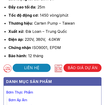
Đẩy cao tối đa:
25m
Tốc độ động cơ:
1450 vòng/phút
Thương hiệu:
Carten Pump – Taiwan
Xuất xứ:
Đài Loan – Trung Quốc
Điện áp:
220V, 380V, 4.0KW
Chứng nhận
ISO9001, EPDM
Bảo hành:
12 tháng
LIÊN HỆ
BÁO GIÁ DỰ ÁN
DANH MỤC SẢN PHẨM
Bơm Thực Phẩm
Bơm Áp Âm