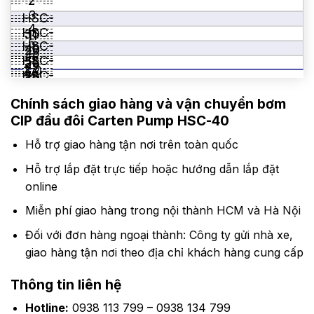
2
HSC-
3
HSC-
22
5
4
HSC-
30
11
21
5
HSC-
40
20
25
2.2
6
HSC-
55
26
25
3.0
7
1450
HSC-
75
30
25
4.0
1450
HSC-
51
110
36
25
5.5
Chính sách giao hàng và vận chuyển
1450
bơm
51
150
–
42
35
7.5
1450
CIP đầu đôi Carten Pump HSC-40
63
–
51
35
11.0
1450
76
–
51
15.0
Hỗ trợ giao hàng tận nơi trên toàn quốc
1450
76
–
63
1450
89
–
63
Hỗ trợ lắp đặt trực tiếp hoặc hướng dẫn lắp đặt
89
–
76
online
–
76
76
Miễn phí giao hàng trong nội thành HCM và Hà Nội
Đối với đơn hàng ngoại thành: Công ty gửi nhà xe,
giao hàng tận nơi theo địa chỉ khách hàng cung cấp
Thông tin liên hệ
Hotline:
0938 113 799 – 0938 134 799