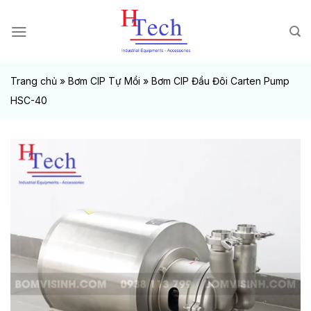
Chuyển
đến
nội
dung
Trang chủ
»
Bơm CIP Tự Mồi
»
Bơm CIP Đầu Đôi Carten Pump
HSC-40