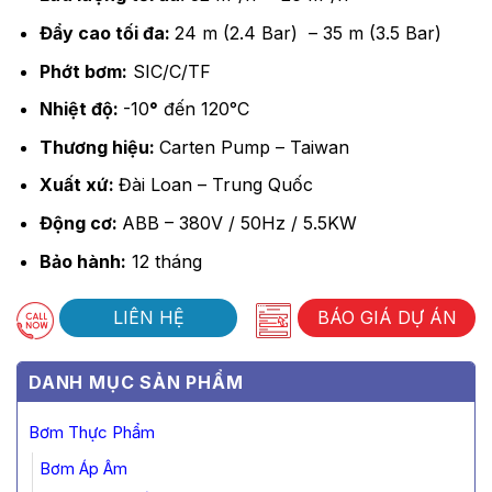
Đẩy cao tối đa:
24 m (2.4 Bar) – 35 m (3.5 Bar)
Phớt bơm:
SIC/C/TF
Nhiệt độ:
-10
°
đến 120°C
Thương hiệu:
Carten Pump – Taiwan
Xuất xứ:
Đài Loan – Trung Quốc
Động cơ:
ABB – 380V / 50Hz / 5.5KW
Bảo hành:
12 tháng
LIÊN HỆ
BÁO GIÁ DỰ ÁN
DANH MỤC SẢN PHẨM
Bơm Thực Phẩm
Bơm Áp Âm