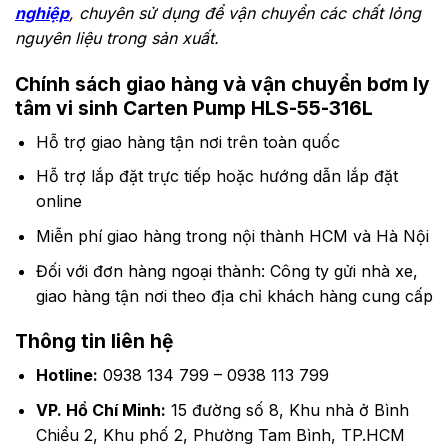
30.0
2900
63
76
89
nghiệp
51
, chuyên sử dụng để vận chuyển các chất lỏng
100
300
2900
76
–
–
nguyên liệu trong sản xuất.
22.0
51
89
63
–
76
30.0
2900
–
63
Chính sách giao hàng và vận chuyển
bơm ly
2900
76
89
tâm vi sinh Carten Pump HLS-55-316L
89
–
–
Hỗ trợ giao hàng tận nơi trên toàn quốc
76
76
Hỗ trợ lắp đặt trực tiếp hoặc hướng dẫn lắp đặt
online
Miễn phí giao hàng trong nội thành HCM và Hà Nội
Đối với đơn hàng ngoại thành: Công ty gửi nhà xe,
giao hàng tận nơi theo địa chỉ khách hàng cung cấp
Thông tin liên hệ
Hotline:
0938 134 799 – 0938 113 799
VP. Hồ Chí Minh:
15 đường số 8, Khu nhà ở Bình
Chiểu 2, Khu phố 2, Phường Tam Bình, TP.HCM