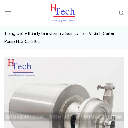
Chuyển
đến
nội
dung
Trang chủ
»
Bơm ly tâm vi sinh
»
Bơm Ly Tâm Vi Sinh Carten
Pump HLS-55-316L