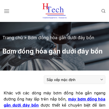
Chuyển
đến
nội
dung
Trang chủ
»
Bơm đồng hóa gắn dưới đáy bồn
Bơm đồng hóa gắn dưới đáy bồn
Khác với các dòng máy bơm đồng hóa gắn ngang
đường ống hay lắp trên nắp bồn,
máy bơm đồng hóa
gắn dưới đáy bồn
được thiết kế chuyên biệt để làm