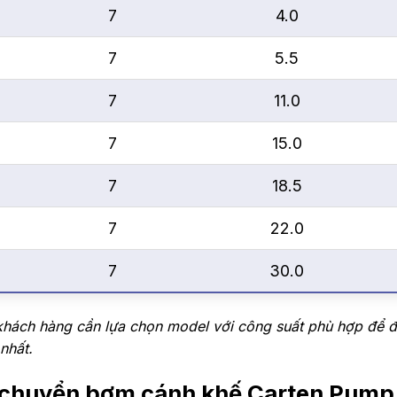
7
4.0
7
5.5
7
11.0
7
15.0
7
18.5
7
22.0
7
30.0
khách hàng cần lựa chọn model với công suất phù hợp để đ
nhất.
n chuyển bơm cánh khế Carten Pum