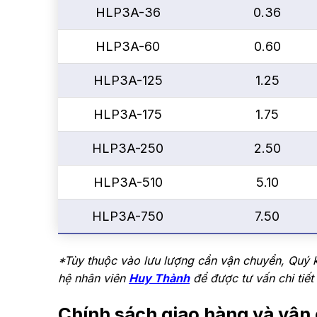
HLP3A-36
0.36
HLP3A-60
0.60
HLP3A-125
1.25
HLP3A-175
1.75
HLP3A-250
2.50
HLP3A-510
5.10
HLP3A-750
7.50
*Tùy thuộc vào lưu lượng cần vận chuyển, Quý 
hệ nhân viên
Huy Thành
để được tư vấn chi tiết 
Chính sách giao hàng và vậ