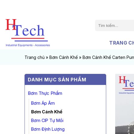
Chuyển
đến
nội
Tìm
dung
kiếm:
TRANG C
Trang chủ
»
Bơm Cánh Khế
»
Bơm Cánh Khế Carten Pu
DANH MỤC SẢN PHẨM
Bơm Thực Phẩm
Bơm Áp Âm
Bơm Cánh Khế
Bơm CIP Tự Mồi
Bơm Định Lượng