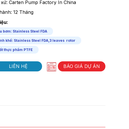
 xứ: Carten Pump Factory In China
hành: 12 Tháng
iệu:
u bơm: Stainless Steel FDA
nh khế: Stainless Steel FDA,3 leaves rotor
ốt thực phẩm PTFE
LIÊN HỆ
BÁO GIÁ DỰ ÁN