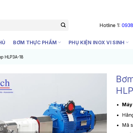
Hotline 1:
0938
HỦ
BƠM THỰC PHẨM
PHỤ KIỆN INOX VI SINH
mp HLP3A-18
Bơm
HLP
Máy 
Hãng
Mã 