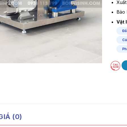
Xuất
Bảo 
Vật l
Đầ
Cá
Ph
IÁ (0)