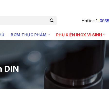
Hotline 1:
0938
HỦ
BƠM THỰC PHẨM
PHỤ KIỆN INOX VI SINH
n DIN