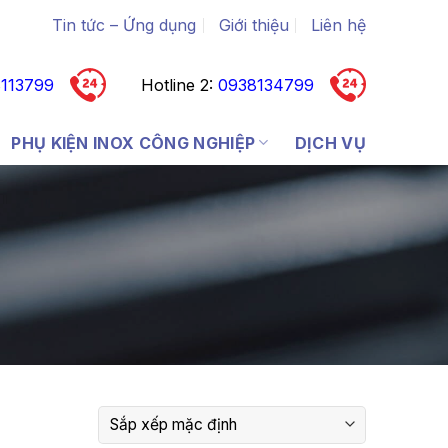
Tin tức – Ứng dụng
Giới thiệu
Liên hệ
113799
Hotline 2:
0938134799
PHỤ KIỆN INOX CÔNG NGHIỆP
DỊCH VỤ