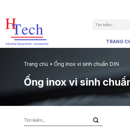
Chuyển
đến
nội
Tìm
dung
kiếm:
TRANG C
Trang chủ
»
Ống inox vi sinh chuẩn DIN
Ống inox vi sinh chuẩ
Tìm
kiếm: