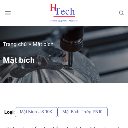
Chuyển
đến
nội
dung
Trang chủ
»
Mặt bích
Mặt bích
Loại:
Mặt Bích JIS 10K
Mặt Bích Thép PN10