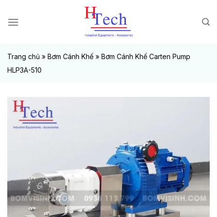
Chuyển
đến
nội
dung
Trang chủ
»
Bơm Cánh Khế
»
Bơm Cánh Khế Carten Pump
HLP3A-510