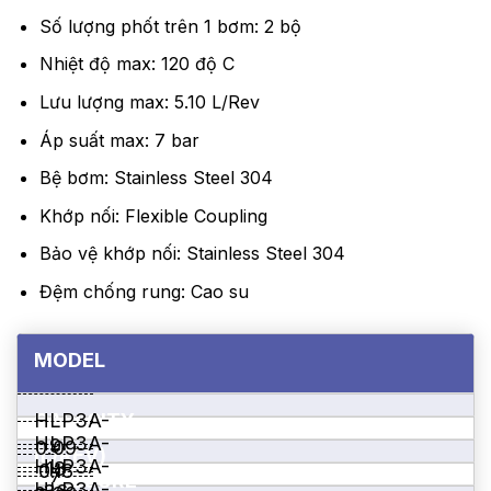
Số lượng phốt trên 1 bơm: 2 bộ
Nhiệt độ max: 120 độ C
Lưu lượng max: 5.10 L/Rev
Áp suất max: 7 bar
Bệ bơm: Stainless Steel 304
Khớp nối: Flexible Coupling
Bảo vệ khớp nối: Stainless Steel 304
Đệm chống rung: Cao su
MODEL
CAPACITY
HLP3A-
HLP3A-
9
0.09
(L/REV)
HLP3A-
18
0.18
7
PRESSURE
HLP3A-