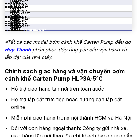
36
0.36
7
1.5
HLP3A-
60
(BAR)
0.60
7
2.2
200-
HLP3A-
125
1.25
MOTOR
7
4.0
200-
950
32 –
HLP3A-
175
1.75
POWER
7
5.5
100-
950
38 –
HLP3A-
32
250
2.50
7
11.0
100-
(KW)
RECOMMEND
450
51 –
HLP3A-
38
510
5.10
7
15.0
100-
450
SPEED
63 –
51
750
7.50
7
18.5
*Tất cả các model bơm cánh khế Carten Pump đều do
100-
450
76 –
63
7
(RPM)
INLET/
22.0
100-
Huy Thành
phân phối, đáp ứng yêu cầu vận hành và
450
76 –
76
OUTLET
30.0
100-
450
101 –
lắp đặt của nhà máy.
76
100-
450
152
101
(MM)
450
152
–
Chính sách giao hàng và vận chuyển bơm
–
152
cánh khế Carten Pump HLP3A-510
152
Hỗ trợ giao hàng tận nơi trên toàn quốc
Hỗ trợ lắp đặt trực tiếp hoặc hướng dẫn lắp đặt
online
Miễn phí giao hàng trong nội thành HCM và Hà Nội
Đối với đơn hàng ngoại thành: Công ty gửi nhà xe,
giao hàng tận nơi theo địa chỉ khách hàng cung cấp