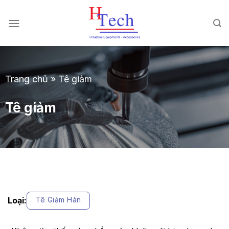
Chuyển
đến
nội
dung
Trang chủ
»
Tê giảm
Tê giảm
Loại:
Tê Giảm Hàn