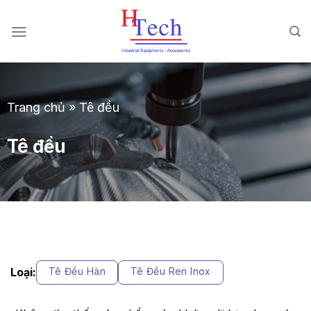
Chuyển
đến
nội
dung
Trang chủ
»
Tê đều
Tê đều
Loại:
Tê Đều Hàn
Tê Đều Ren Inox