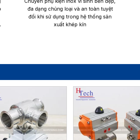
g
Chuyên phụ kiện inox vi sinh bền đẹp,
p
đa dạng chủng loại và an toàn tuyệt
đối khi sử dụng trong hệ thống sản
.
xuất khép kín