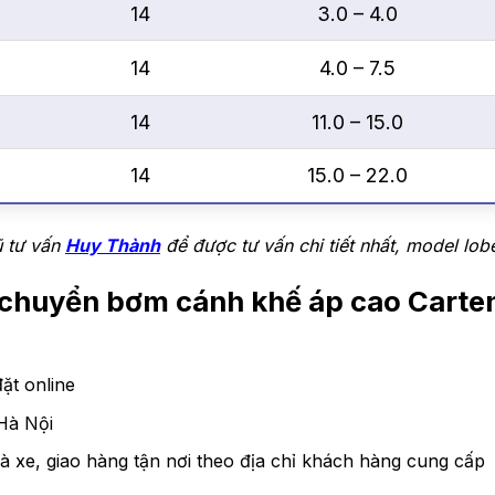
14
3.0 – 4.0
14
4.0 – 7.5
14
11.0 – 15.0
14
15.0 – 22.0
ũ tư vấn
Huy Thành
để được tư vấn chi tiết nhất, model lo
n chuyển bơm cánh khế áp cao Car
ặt online
Hà Nội
à xe, giao hàng tận nơi theo địa chỉ khách hàng cung cấp