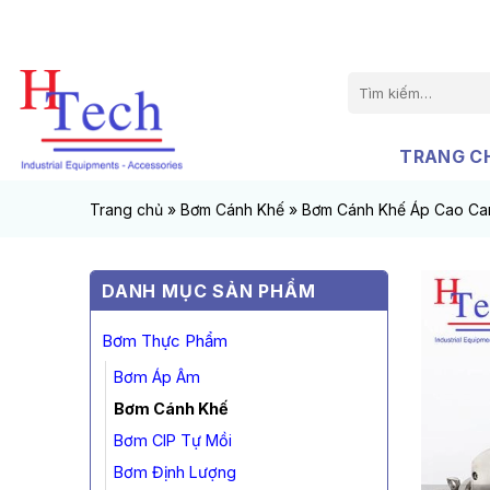
Chuyển
đến
nội
Tìm
dung
kiếm:
TRANG C
Trang chủ
»
Bơm Cánh Khế
»
Bơm Cánh Khế Áp Cao Ca
DANH MỤC SẢN PHẨM
Bơm Thực Phẩm
Bơm Áp Âm
Bơm Cánh Khế
Bơm CIP Tự Mồi
Bơm Định Lượng