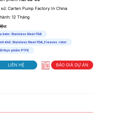
 xứ: Carten Pump Factory In China
hành: 12 Tháng
iệu:
u bơm: Stainless Steel FDA
nh khế: Stainless Steel FDA,3 leaves rotor
ốt thực phẩm PTFE
LIÊN HỆ
BÁO GIÁ DỰ ÁN