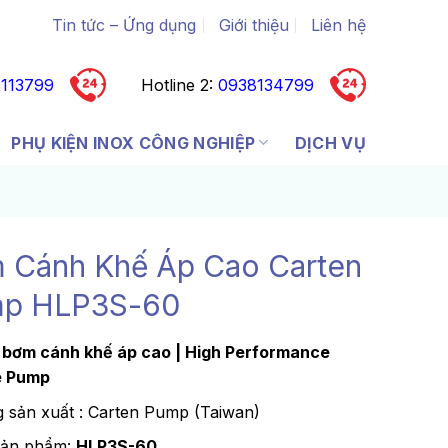
Tin tức – Ứng dụng
Giới thiệu
Liên hệ
113799
Hotline 2:
0938134799
PHỤ KIỆN INOX CÔNG NGHIỆP
DỊCH VỤ
 Cánh Khế Áp Cao Carten
p HLP3S-60
bơm cánh khế áp cao | High Performance
e Pump
 sản xuất : Carten Pump (Taiwan)
sản phẩm:
HLP3S-60