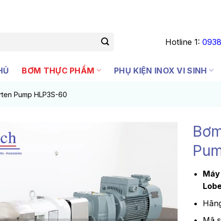
Hotline 1:
0938
HỦ
BƠM THỰC PHẨM
PHỤ KIỆN INOX VI SINH
rten Pump HLP3S-60
Bơm
Pum
Máy 
Lob
Hãng
Mã 