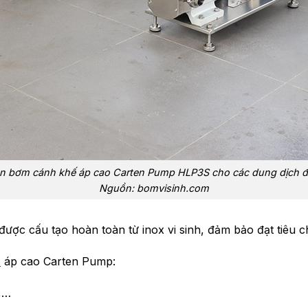
n bơm cánh khế áp cao Carten Pump HLP3S cho các dung dịch đ
Nguồn: bomvisinh.com
 cấu tạo hoàn toàn từ inox vi sinh, đảm bảo đạt tiêu ch
ế
áp cao Carten Pump:
,…