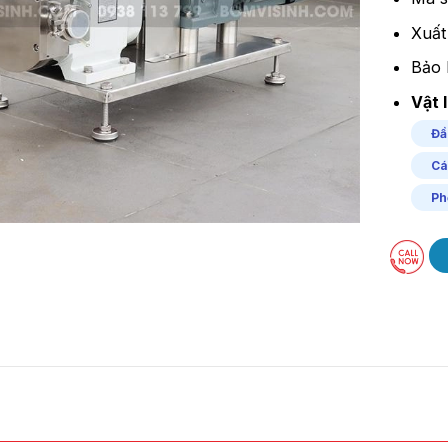
Xuất
Bảo 
Vật l
Đầ
Cá
Ph