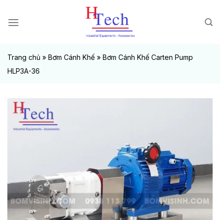
Chuyển
đến
nội
dung
Trang chủ
»
Bơm Cánh Khế
»
Bơm Cánh Khế Carten Pump
HLP3A-36