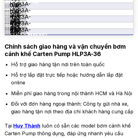
PRESSURE
HLP3A-
36
0.36
7
1.5
HLP3A-
60
(BAR)
0.60
7
2.2
200-
HLP3A-
125
1.25
MOTOR
7
4.0
200-
950
32 –
HLP3A-
175
1.75
POWER
7
5.5
100-
950
38 –
HLP3A-
32
250
2.50
7
11.0
100-
(KW)
RECOMMEND
450
51 –
HLP3A-
38
510
5.10
7
15.0
100-
450
SPEED
63 –
51
750
7.50
7
Chính sách giao hàng và vận chuyển bơm
18.5
100-
450
76 –
63
7
(RPM)
INLET/
22.0
cánh khế Carten Pump HLP3A-36
100-
450
76 –
76
OUTLET
30.0
100-
450
101 –
76
Hỗ trợ giao hàng tận nơi trên toàn quốc
100-
450
152
101
(MM)
450
152
Hỗ trợ lắp đặt trực tiếp hoặc hướng dẫn lắp đặt
–
–
152
online
152
Miễn phí giao hàng trong nội thành HCM và Hà Nội
Đối với đơn hàng ngoại thành: Công ty gửi nhà xe,
giao hàng tận nơi theo địa chỉ khách hàng cung cấp
Tại
Huy Thành
luôn có sẵn các model bơm cánh khế
Carten Pump thông dụng, đáp ứng nhanh yêu cầu