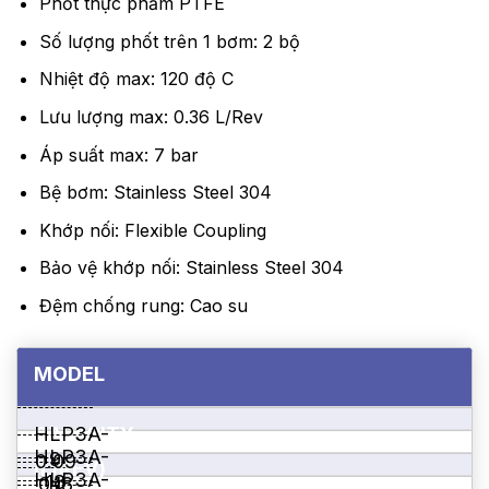
Phốt thực phẩm PTFE
Số lượng phốt trên 1 bơm: 2 bộ
Nhiệt độ max: 120 độ C
Lưu lượng max: 0.36 L/Rev
Áp suất max: 7 bar
Bệ bơm: Stainless Steel 304
Khớp nối: Flexible Coupling
Bảo vệ khớp nối: Stainless Steel 304
Đệm chống rung: Cao su
MODEL
CAPACITY
HLP3A-
HLP3A-
9
0.09
(L/REV)
HLP3A-
18
0.18
7