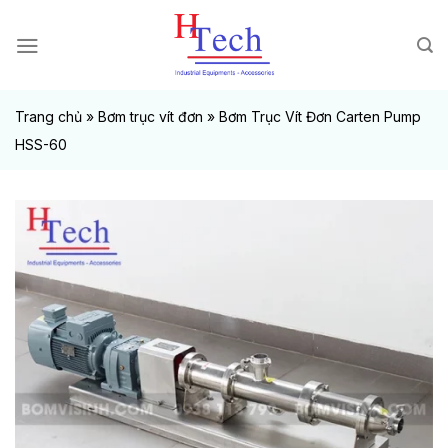
Chuyển
đến
nội
dung
Trang chủ
»
Bơm trục vít đơn
»
Bơm Trục Vít Đơn Carten Pump
HSS-60