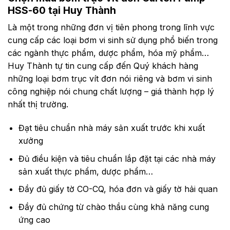
SPEED
960
960
2.2
51
HSS-
100
14.0
7
3.0
HSS-60 tại Huy Thành
–
100
960
51
HSS-
110
0 –
32
30.0
(RPM)
7
4.0
–
100
4.0
–
51
HSS-
120
42.0
960
Là một trong những đơn vị tiên phong trong lĩnh vực
7
4.0
– 7.5
100
5.5
–
720
51
INLET/OUTLET
150
60.0
7
38
cung cấp các loại bơm vi sinh sử dụng phổ biến trong
7.5 –
– 7.5
100
–
720
89
7
(MM)
7.5 –
11.0
các ngành thực phẩm, dược phẩm, hóa mỹ phẩm…
100
–
720
89
11.0
11.0
100
–
Huy Thành tự tin cung cấp đến Quý khách hàng
720
101
–
100
–
720
127
những loại bơm trục vít đơn nói riêng và bơm vi sinh
15.0
–
720
152
công nghiệp nói chung chất lượng – giá thành hợp lý
720
nhất thị trường.
Đạt tiêu chuẩn nhà máy sản xuất trước khi xuất
xưởng
Đủ điều kiện và tiêu chuẩn lắp đặt tại các nhà máy
sản xuất thực phẩm, dược phẩm…
Đầy đủ giấy tờ CO-CQ, hóa đơn và giấy tờ hải quan
Đầy đủ chứng từ chào thầu cùng khả năng cung
ứng cao