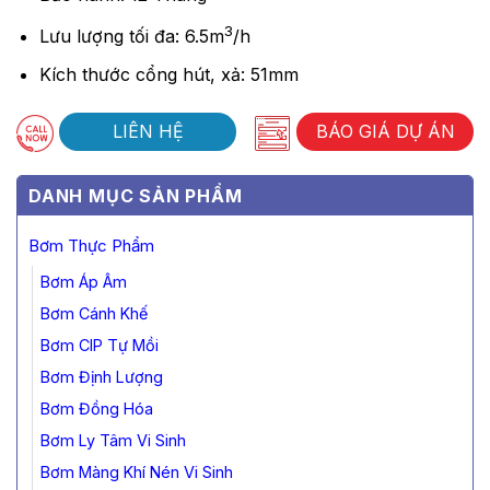
3
Lưu lượng tối đa: 6.5m
/h
Kích thước cổng hút, xả: 51mm
LIÊN HỆ
BÁO GIÁ DỰ ÁN
DANH MỤC SẢN PHẨM
Bơm Thực Phẩm
Bơm Áp Âm
Bơm Cánh Khế
Bơm CIP Tự Mồi
Bơm Định Lượng
Bơm Đồng Hóa
Bơm Ly Tâm Vi Sinh
Bơm Màng Khí Nén Vi Sinh