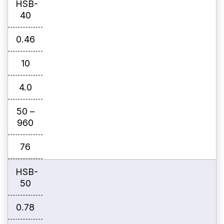
HSB-
40
0.46
10
4.0
50 –
960
76
HSB-
50
0.78