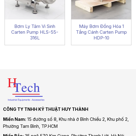
Bơm Ly Tâm Vi Sinh
Máy Bơm Đồng Hóa 1
Carten Pump HLS-55-
Tầng Cánh Carten Pump
316L
HDP-10
CÔNG TY TNHH KỸ THUẬT HUY THÀNH
Miền Nam:
15 đường số 8, Khu nhà ở Bình Chiểu 2, Khu phố 2,
Phường Tam Bình
, TP.HCM
Miền Bắc:
35 ngõ 570 Kim Giang, Phường Thanh Liệt, Hà Nội