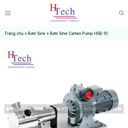
Chuyển
đến
nội
dung
Trang chủ
»
Bơm Sine
»
Bơm Sine Carten Pump HSB-10