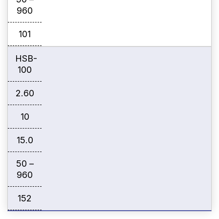
960
101
HSB-
100
2.60
10
15.0
50 –
960
152