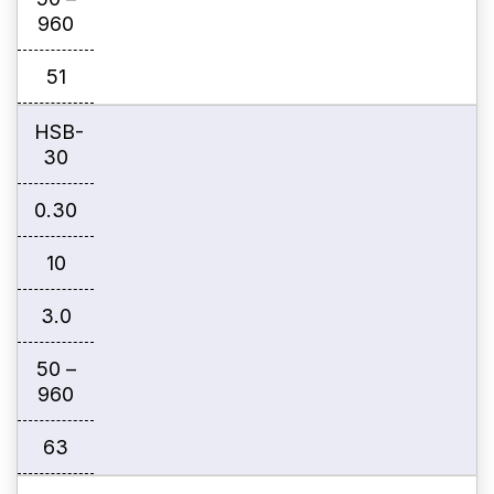
960
51
HSB-
30
0.30
10
3.0
50 –
960
63