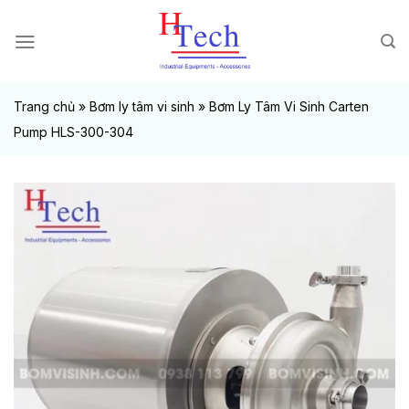
Chuyển
đến
nội
dung
Trang chủ
»
Bơm ly tâm vi sinh
»
Bơm Ly Tâm Vi Sinh Carten
Pump HLS-300-304