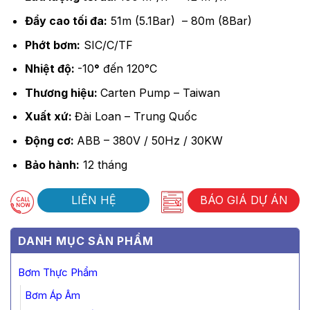
Đẩy cao tối đa:
51m (5.1Bar) – 80m (8Bar)
Phớt bơm:
SIC/C/TF
Nhiệt độ:
-10
°
đến 120°C
Thương hiệu:
Carten Pump – Taiwan
Xuất xứ:
Đài Loan – Trung Quốc
Động cơ:
ABB – 380V / 50Hz / 30KW
Bảo hành:
12 tháng
LIÊN HỆ
BÁO GIÁ DỰ ÁN
DANH MỤC SẢN PHẨM
Bơm Thực Phẩm
Bơm Áp Âm