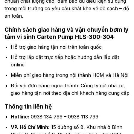
chuẩn chất lượng cao, đảm bảo đủ điều kiện sử dụng
22.0
51
89
63
–
76
trong môi trường có yêu cầu khắt khe về độ sạch – độ
30.0
2900
–
63
an toàn.
2900
76
89
89
–
Chính sách giao hàng và vận chuyển
bơm ly
–
76
tâm vi sinh Carten Pump HLS-300-304
76
Hỗ trợ giao hàng tận nơi trên toàn quốc
Hỗ trợ lắp đặt trực tiếp hoặc hướng dẫn lắp đặt
online
Miễn phí giao hàng trong nội thành HCM và Hà Nội
Đối với đơn hàng ngoại thành: Công ty gửi nhà xe,
giao hàng tận nơi theo địa chỉ khách hàng cung cấp
Thông tin liên hệ
Hotline:
0938 134 799 – 0938 113 799
VP. Hồ Chí Minh:
15 đường số 8, Khu nhà ở Bình