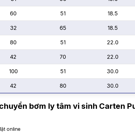
60
51
18.5
32
65
18.5
80
51
22.0
42
70
22.0
100
51
30.0
42
80
30.0
n chuyển
bơm ly tâm vi sinh Carten
ặt online