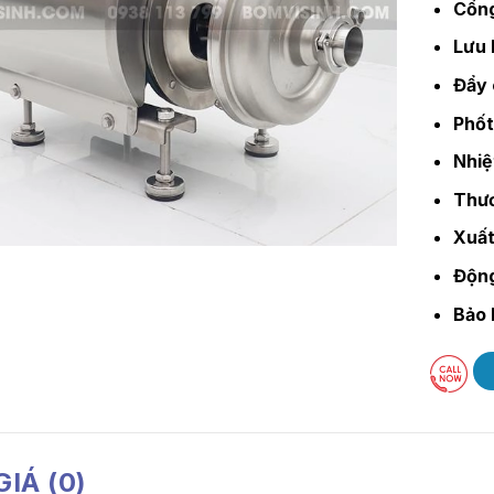
Cổng
Lưu 
Đẩy 
Phốt
Nhiệ
Thươ
Xuất
Độn
Bảo 
IÁ (0)