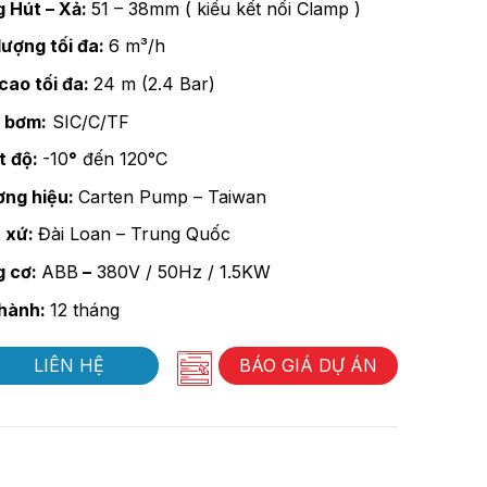
 Hút – Xả:
51 – 38mm ( kiểu kết nối Clamp )
lượng tối đa:
6 m³/h
cao tối đa:
24 m (2.4 Bar)
 bơm:
SIC/C/TF
t độ:
-10
°
đến 120°C
ng hiệu:
Carten Pump – Taiwan
 xứ:
Đài Loan – Trung Quốc
g cơ:
ABB
–
380V / 50Hz / 1.5KW
hành:
12 tháng
LIÊN HỆ
BÁO GIÁ DỰ ÁN