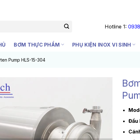
Hotline 1:
0938
HỦ
BƠM THỰC PHẨM
PHỤ KIỆN INOX VI SINH
arten Pump HLS-15-304
Bơm
Pum
Mode
Đầu
Cán