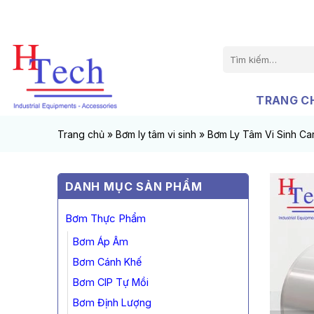
Chuyển
đến
nội
Tìm
dung
kiếm:
TRANG C
Trang chủ
»
Bơm ly tâm vi sinh
»
Bơm Ly Tâm Vi Sinh C
DANH MỤC SẢN PHẨM
Bơm Thực Phẩm
Bơm Áp Âm
Bơm Cánh Khế
Bơm CIP Tự Mồi
Bơm Định Lượng