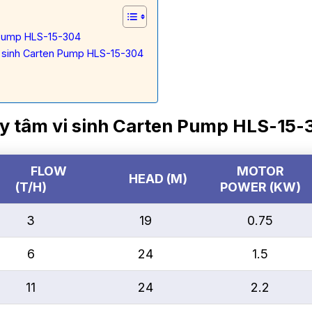
n Pump HLS-15-304
i sinh Carten Pump HLS-15-304
ly tâm vi sinh Carten Pump HLS-15-
FLOW
MOTOR
HEAD (M)
(T/H)
POWER (KW)
3
19
0.75
6
24
1.5
11
24
2.2