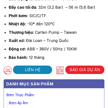
Đẩy cao tối đa
: 32m (3.2 Bar) – 56 m (5.6 Bar)
Phớt bơm:
SIC/C/TF
Nhiệt độ:
-10
°
đến 120°C
Thương hiệu:
Carten Pump – Taiwan
Xuất xứ:
Đài Loan – Trung Quốc
Động cơ:
ABB – 380V / 50Hz / 15KW
Bảo hành:
12 tháng
LIÊN HỆ
BÁO GIÁ DỰ ÁN
DANH MỤC SẢN PHẨM
Bơm Thực Phẩm
Bơm Áp Âm