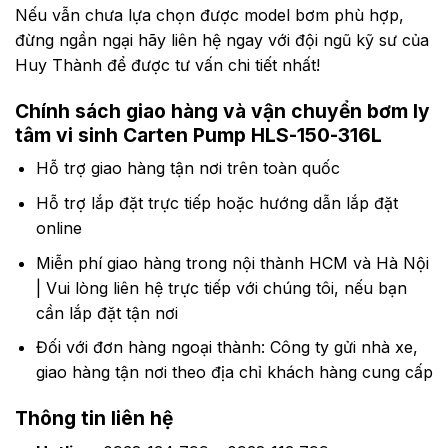
HLS
220
2900
80
18.5
63
80
–
2900
Nếu vẫn chưa lựa chọn được model bơm phù hợp,
–
30.0
2900
63
76
89
đừng ngần ngại hãy liên hệ ngay với đội ngũ kỹ sư của
51
100
300
2900
76
–
–
Huy Thành để được tư vấn chi tiết nhất!
22.0
51
89
63
–
76
30.0
2900
–
63
Chính sách giao hàng và vận chuyển
bơm ly
2900
76
89
tâm vi sinh Carten Pump HLS-150-316L
89
–
–
Hỗ trợ giao hàng tận nơi trên toàn quốc
76
76
Hỗ trợ lắp đặt trực tiếp hoặc hướng dẫn lắp đặt
online
Miễn phí giao hàng trong nội thành HCM và Hà Nội
| Vui lòng liên hệ trực tiếp với chúng tôi, nếu bạn
cần lắp đặt tận nơi
Đối với đơn hàng ngoại thành: Công ty gửi nhà xe,
giao hàng tận nơi theo địa chỉ khách hàng cung cấp
Thông tin liên hệ