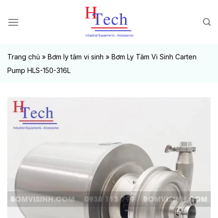
Chuyển
đến
nội
dung
Trang chủ
»
Bơm ly tâm vi sinh
»
Bơm Ly Tâm Vi Sinh Carten
Pump HLS-150-316L