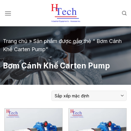
Chuyển
đến
nội
dung
Trang chủ
»
Sản phẩm được gắn thẻ “ Bơm Cánh
Khế Carten Pump”
Bơm Cánh Khế Carten Pump