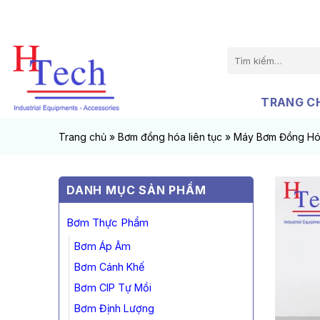
Chuyển
đến
nội
Tìm
dung
kiếm:
TRANG C
Trang chủ
»
Bơm đồng hóa liên tục
»
Máy Bơm Đồng Hó
DANH MỤC SẢN PHẨM
Bơm Thực Phẩm
Bơm Áp Âm
Bơm Cánh Khế
Bơm CIP Tự Mồi
Bơm Định Lượng