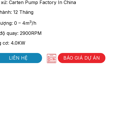
 xứ: Carten Pump Factory In China
hành: 12 Tháng
3
lượng: 0 – 4m
/h
độ quay: 2900RPM
 cơ: 4.0KW
LIÊN HỆ
BÁO GIÁ DỰ ÁN