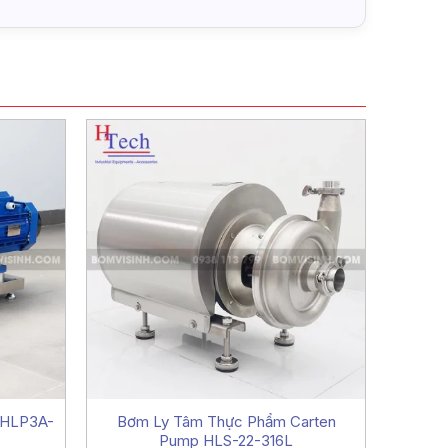
 HLP3A-
Bơm Ly Tâm Thực Phẩm Carten
Bơm CI
Pump HLS-22-316L