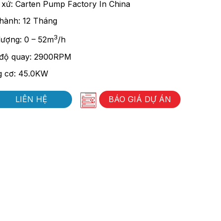
 xứ: Carten Pump Factory In China
hành: 12 Tháng
3
lượng: 0 – 52m
/h
độ quay: 2900RPM
 cơ: 45.0KW
LIÊN HỆ
BÁO GIÁ DỰ ÁN