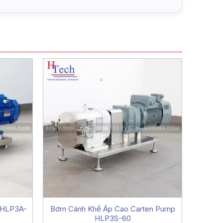
 HLP3A-
Bơm Cánh Khế Áp Cao Carten Pump
Bơm
HLP3S-60