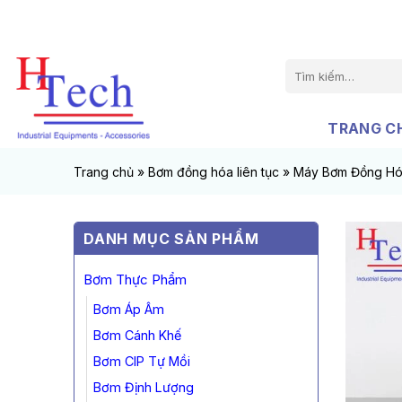
Chuyển
đến
nội
Tìm
dung
kiếm:
TRANG C
Trang chủ
»
Bơm đồng hóa liên tục
»
Máy Bơm Đồng Hó
DANH MỤC SẢN PHẨM
Bơm Thực Phẩm
Bơm Áp Âm
Bơm Cánh Khế
Bơm CIP Tự Mồi
Bơm Định Lượng