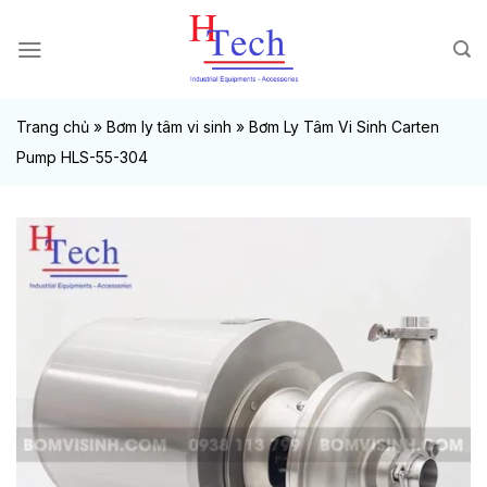
Chuyển
đến
nội
dung
Trang chủ
»
Bơm ly tâm vi sinh
»
Bơm Ly Tâm Vi Sinh Carten
Pump HLS-55-304