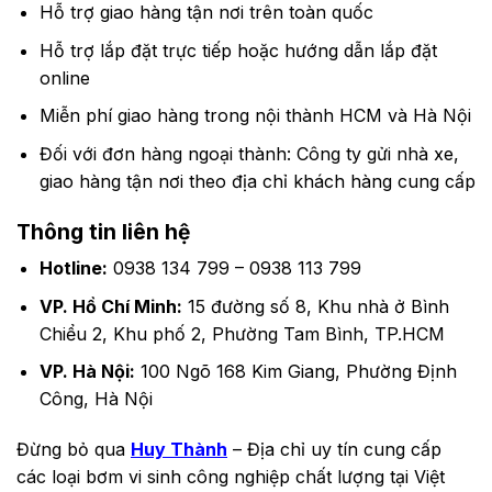
22.0
51
Hỗ trợ giao hàng tận nơi trên toàn quốc
89
63
–
76
30.0
2900
–
63
Hỗ trợ lắp đặt trực tiếp hoặc hướng dẫn lắp đặt
2900
76
89
online
89
–
Miễn phí giao hàng trong nội thành HCM và Hà Nội
–
76
76
Đối với đơn hàng ngoại thành: Công ty gửi nhà xe,
giao hàng tận nơi theo địa chỉ khách hàng cung cấp
Thông tin liên hệ
Hotline:
0938 134 799 – 0938 113 799
VP. Hồ Chí Minh:
15 đường số 8, Khu nhà ở Bình
Chiểu 2, Khu phố 2, Phường Tam Bình, TP.HCM
VP. Hà Nội:
100 Ngõ 168 Kim Giang, Phường Định
Công, Hà Nội
Đừng bỏ qua
Huy Thành
– Địa chỉ uy tín cung cấp
các loại bơm vi sinh công nghiệp chất lượng tại Việt