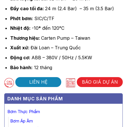
Đẩy cao tối đa:
24 m (2.4 Bar) – 35 m (3.5 Bar)
Phớt bơm:
SIC/C/TF
Nhiệt độ:
-10
°
đến 120°C
Thương hiệu:
Carten Pump – Taiwan
Xuất xứ:
Đài Loan – Trung Quốc
Động cơ:
ABB – 380V / 50Hz / 5.5KW
Bảo hành:
12 tháng
LIÊN HỆ
BÁO GIÁ DỰ ÁN
DANH MỤC SẢN PHẨM
Bơm Thực Phẩm
Bơm Áp Âm