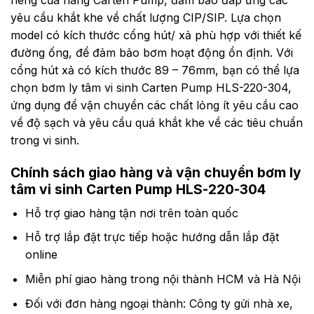
riêng của hãng Carten Pump, đảm bảo đáp ứng các
51
100
300
2900
76
–
–
yêu cầu khắt khe về chất lượng CIP/SIP. Lựa chọn
22.0
51
89
63
–
76
model có kích thước cổng hút/ xả phù hợp với thiết kế
30.0
2900
–
63
đường ống, để đảm bảo bơm hoạt động ổn định. Với
2900
76
89
cổng hút xả có kích thước 89 – 76mm, bạn có thể lựa
89
–
chọn bơm ly tâm vi sinh Carten Pump HLS-220-304,
–
76
ứng dụng để vận chuyển các chất lỏng ít yêu cầu cao
76
về độ sạch và yêu cầu quá khắt khe về các tiêu chuẩn
trong vi sinh.
Chính sách giao hàng và vận chuyển
bơm ly
tâm vi sinh Carten Pump HLS-220-304
Hỗ trợ giao hàng tận nơi trên toàn quốc
Hỗ trợ lắp đặt trực tiếp hoặc hướng dẫn lắp đặt
online
Miễn phí giao hàng trong nội thành HCM và Hà Nội
Đối với đơn hàng ngoại thành: Công ty gửi nhà xe,