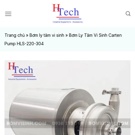
Chuyển
đến
nội
dung
Trang chủ
»
Bơm ly tâm vi sinh
»
Bơm Ly Tâm Vi Sinh Carten
Pump HLS-220-304