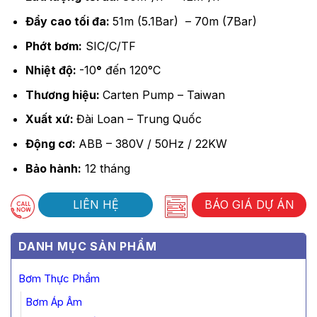
Đẩy cao tối đa:
51m (5.1Bar) – 70m (7Bar)
Phớt bơm:
SIC/C/TF
Nhiệt độ:
-10
°
đến 120°C
Thương hiệu:
Carten Pump – Taiwan
Xuất xứ:
Đài Loan – Trung Quốc
Động cơ:
ABB – 380V / 50Hz / 22KW
Bảo hành:
12 tháng
LIÊN HỆ
BÁO GIÁ DỰ ÁN
DANH MỤC SẢN PHẨM
Bơm Thực Phẩm
Bơm Áp Âm