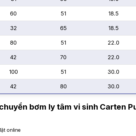
60
51
18.5
32
65
18.5
80
51
22.0
42
70
22.0
100
51
30.0
42
80
30.0
n chuyển
bơm ly tâm vi sinh Carten
ặt online