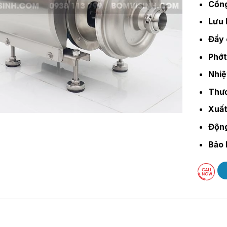
Cổng
Lưu 
Đẩy 
Phớt
Nhiệ
Thươ
Xuất
Độn
Bảo 