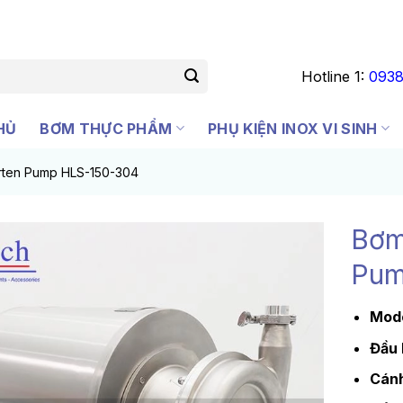
Hotline 1:
0938
HỦ
BƠM THỰC PHẨM
PHỤ KIỆN INOX VI SINH
arten Pump HLS-150-304
Bơm
Pum
Mode
Đầu
Cán