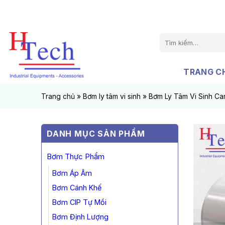
Chuyển
đến
nội
Tìm
dung
kiếm:
TRANG C
Trang chủ
»
Bơm ly tâm vi sinh
»
Bơm Ly Tâm Vi Sinh C
DANH MỤC SẢN PHẨM
Bơm Thực Phẩm
Bơm Áp Âm
Bơm Cánh Khế
Bơm CIP Tự Mồi
Bơm Định Lượng