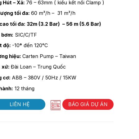
 Hút – Xả:
76 – 63mm ( kiểu kết nối Clamp )
lượng tối đa:
60 m³/h – 31 m³/h
cao tối đa: 32m (3.2 Bar) – 56 m (5.6 Bar)
 bơm:
SIC/C/TF
t độ:
-10
°
đến 120°C
ng hiệu:
Carten Pump – Taiwan
 xứ:
Đài Loan – Trung Quốc
g cơ:
ABB – 380V / 50Hz / 15KW
hành:
12 tháng
LIÊN HỆ
BÁO GIÁ DỰ ÁN