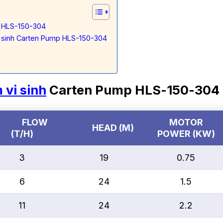
p HLS-150-304
i sinh Carten Pump HLS-150-304
 vi sinh
Carten Pump HLS-150-304
FLOW
MOTOR
HEAD (M)
(T/H)
POWER (KW)
3
19
0.75
6
24
1.5
11
24
2.2