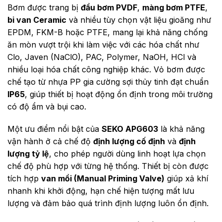
Bơm được trang bị
đầu bơm PVDF
,
màng bơm PTFE
,
bi van Ceramic
và nhiều tùy chọn vật liệu gioăng như
EPDM, FKM-B hoặc PTFE, mang lại khả năng chống
ăn mòn vượt trội khi làm việc với các hóa chất như
Clo, Javen (NaClO), PAC, Polymer, NaOH, HCl và
nhiều loại hóa chất công nghiệp khác. Vỏ bơm được
chế tạo từ nhựa PP gia cường sợi thủy tinh đạt chuẩn
IP65
, giúp thiết bị hoạt động ổn định trong môi trường
có độ ẩm và bụi cao.
Một ưu điểm nổi bật của
SEKO APG603
là khả năng
vận hành ở cả chế độ
định lượng cố định
và
định
lượng tỷ lệ
, cho phép người dùng linh hoạt lựa chọn
chế độ phù hợp với từng hệ thống. Thiết bị còn được
tích hợp
van mồi (Manual Priming Valve)
giúp xả khí
nhanh khi khởi động, hạn chế hiện tượng mất lưu
lượng và đảm bảo quá trình định lượng luôn ổn định.