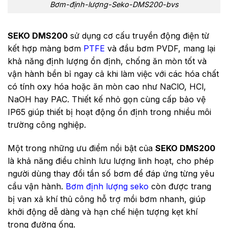
Bơm-định-lượng-Seko-DMS200-bvs
SEKO DMS200
sử dụng cơ cấu truyền động điện từ
kết hợp màng bơm
PTFE
và đầu bơm PVDF, mang lại
khả năng định lượng ổn định, chống ăn mòn tốt và
vận hành bền bỉ ngay cả khi làm việc với các hóa chất
có tính oxy hóa hoặc ăn mòn cao như NaClO, HCl,
NaOH hay PAC. Thiết kế nhỏ gọn cùng cấp bảo vệ
IP65 giúp thiết bị hoạt động ổn định trong nhiều môi
trường công nghiệp.
Một trong những ưu điểm nổi bật của
SEKO DMS200
là khả năng điều chỉnh lưu lượng linh hoạt, cho phép
người dùng thay đổi tần số bơm để đáp ứng từng yêu
cầu vận hành.
Bơm định lượng seko
còn được trang
bị van xả khí thủ công hỗ trợ mồi bơm nhanh, giúp
khởi động dễ dàng và hạn chế hiện tượng kẹt khí
trong đường ống.