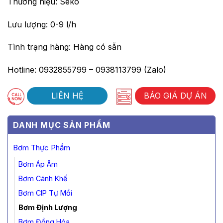
Thương hiệu: Seko
Lưu lượng: 0-9 l/h
Tình trạng hàng: Hàng có sẵn
Hotline: 0932855799 – 0938113799 (Zalo)
LIÊN HỆ
BÁO GIÁ DỰ ÁN
DANH MỤC SẢN PHẨM
Bơm Thực Phẩm
Bơm Áp Âm
Bơm Cánh Khế
Bơm CIP Tự Mồi
Bơm Định Lượng
Bơm Đồng Hóa