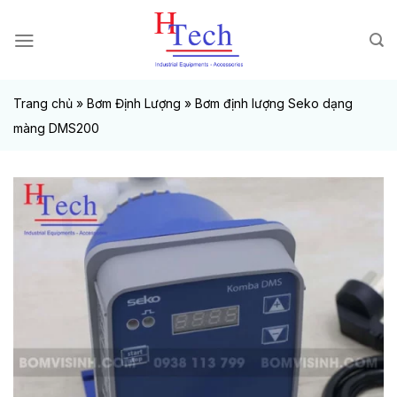
Chuyển
đến
nội
dung
Trang chủ
»
Bơm Định Lượng
»
Bơm định lượng Seko dạng
màng DMS200