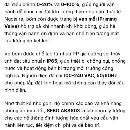
dải điều chỉnh
0–20%
và
0–100%
, giúp người vận
hành dễ dàng cài đặt lưu lượng theo nhu cầu thực tế.
Ngoài ra, bơm còn được trang bị
van mồi (Priming
Valve)
hỗ trợ xả khí nhanh khi khởi động, giúp hệ
thống vận hành ổn định và hạn chế hiện tượng mất
lưu lượng do kẹt khí.
Vỏ bơm được chế tạo từ nhựa PP gia cường sợi thủy
tinh đạt tiêu chuẩn
IP65
, giúp thiết bị chống bụi, chống
nước và hoạt động bền bỉ trong môi trường công
nghiệp. Nguồn điện đa dải
100–240 VAC, 50/60Hz
cho phép lắp đặt linh hoạt mà không cần thay đổi cấu
hình điện.
Nhờ thiết kế nhỏ gọn, độ chính xác cao và khả năng
chống ăn mòn tốt,
SEKO AKS603
là lựa chọn lý tưởng
cho các hệ thống định lượng hóa chất yêu cầu vận
hành liên tục, tiết kiệm chi phí và dễ bảo trì.