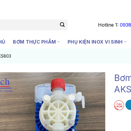
Hotline 1:
0938
HỦ
BƠM THỰC PHẨM
PHỤ KIỆN INOX VI SINH
KS803
Bơm
AK