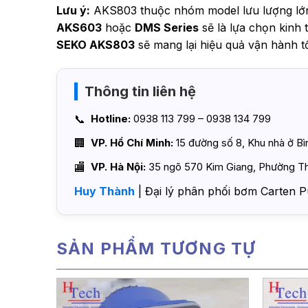
Lưu ý:
AKS803 thuộc nhóm model lưu lượng lớ
AKS603
hoặc
DMS Series
sẽ là lựa chọn kinh 
SEKO AKS803
sẽ mang lại hiệu quả vận hành tố
Thông tin liên hệ
Hotline:
0938 113 799 – 0938 134 799
VP. Hồ Chí Minh:
15 đường số 8, Khu nhà ở B
VP. Hà Nội:
35 ngõ 570 Kim Giang, Phường Th
Huy Thành
| Đại lý phân phối bơm Carten P
SẢN PHẨM TƯƠNG TỰ