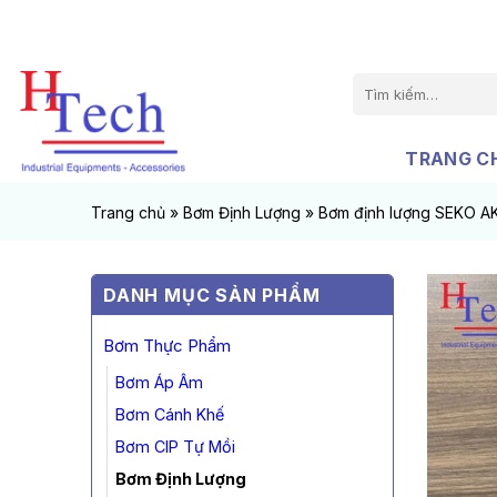
Chuyển
đến
nội
Tìm
dung
kiếm:
TRANG C
Trang chủ
»
Bơm Định Lượng
»
Bơm định lượng SEKO A
DANH MỤC SẢN PHẨM
Bơm Thực Phẩm
Bơm Áp Âm
Bơm Cánh Khế
Bơm CIP Tự Mồi
Bơm Định Lượng