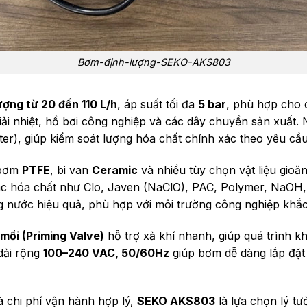
Bơm-định-lượng-SEKO-AKS803
ượng từ 20 đến 110 L/h
, áp suất tối đa
5 bar
, phù hợp cho c
iải nhiệt, hồ bơi công nghiệp và các dây chuyền sản xuất. 
ter), giúp kiểm soát lượng hóa chất chính xác theo yêu cầ
 bơm
PTFE
, bi van
Ceramic
và nhiều tùy chọn vật liệu gi
các hóa chất như Clo, Javen (NaClO), PAC, Polymer, NaOH, 
g nước hiệu quả, phù hợp với môi trường công nghiệp khắc
mồi (Priming Valve)
hỗ trợ xả khí nhanh, giúp quá trình k
dải rộng
100–240 VAC, 50/60Hz
giúp bơm dễ dàng lắp đặt
à chi phí vận hành hợp lý,
SEKO AKS803
là lựa chọn lý t