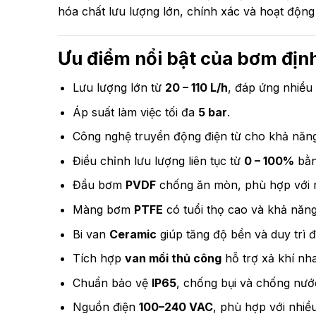
hóa chất lưu lượng lớn, chính xác và hoạt động l
Ưu điểm nổi bật của bơm đị
Lưu lượng lớn từ
20 – 110 L/h
, đáp ứng nhiều
Áp suất làm việc tối đa
5 bar
.
Công nghệ truyền động điện từ cho khả năng
Điều chỉnh lưu lượng liên tục từ
0 – 100%
bằn
Đầu bơm
PVDF
chống ăn mòn, phù hợp với n
Màng bơm
PTFE
có tuổi thọ cao và khả năng
Bi van
Ceramic
giúp tăng độ bền và duy trì 
Tích hợp
van mồi thủ công
hỗ trợ xả khí nh
Chuẩn bảo vệ
IP65
, chống bụi và chống nướ
Nguồn điện
100–240 VAC
, phù hợp với nhiề