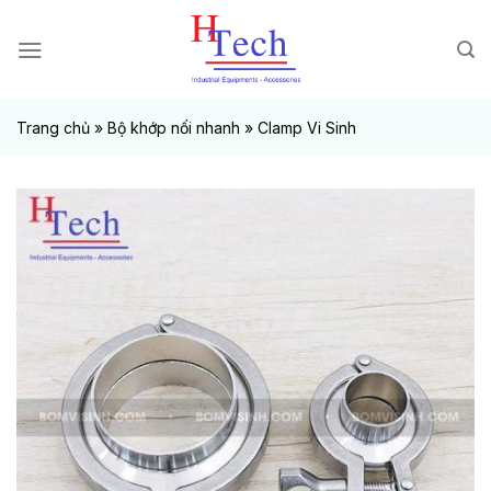
Chuyển
đến
nội
dung
Trang chủ
»
Bộ khớp nối nhanh
»
Clamp Vi Sinh