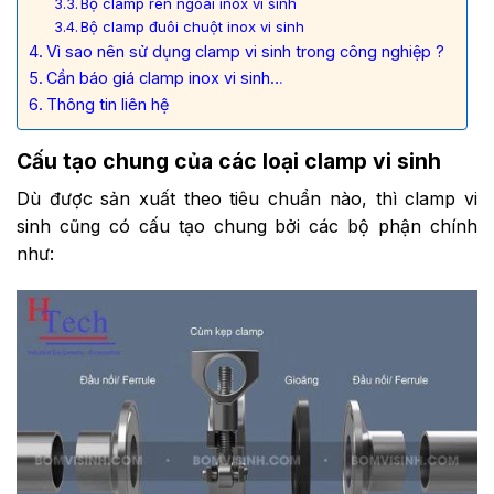
Bộ clamp ren ngoài inox vi sinh
Bộ clamp đuôi chuột inox vi sinh
Vì sao nên sử dụng clamp vi sinh trong công nghiệp ?
Cần báo giá clamp inox vi sinh…
Thông tin liên hệ
Cấu tạo chung của các loại clamp vi sinh
Dù được sản xuất theo tiêu chuẩn nào, thì clamp vi
sinh cũng có cấu tạo chung bởi các bộ phận chính
như: