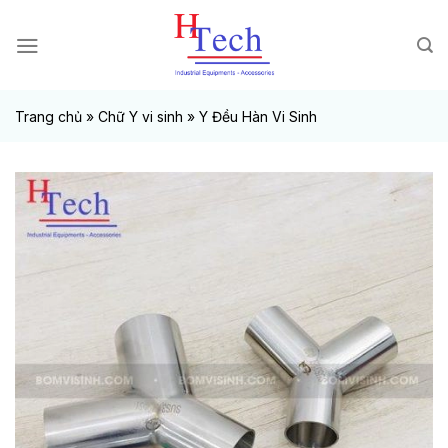
Chuyển
đến
nội
dung
Trang chủ
»
Chữ Y vi sinh
»
Y Đều Hàn Vi Sinh