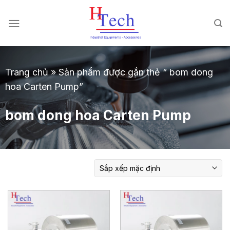
Chuyển
đến
nội
dung
Trang chủ
»
Sản phẩm được gắn thẻ “ bom dong
hoa Carten Pump”
bom dong hoa Carten Pump