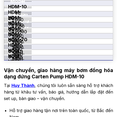
Model
HDM-10
Motor
HDM-
1.5
Power
Rotation
HDM-
20
2.2
2900
(kW)
Speed
Handling
HDM-
30
4.0
2900
(RPM)
5 – 50
Capacity
HDM-
40
7.5
2900
50 – 100
(L)
HDM-
50
11.0
2900
100 –
HDM-70
60
18.5
2900
200 –
300
HDM-
22.0
2900
300 –
800
HDM-
80
30.0
1450
500 –
1000
HDM-
90
37.0
1450
800 –
1500
HDM-
100
55.0
1450
1000 –
2000
120
75.0
1450
Vận chuyển, giao hàng máy bơm đồng hóa
1500 –
3000
1450
2000 –
dạng đứng Carten Pump HDM-10
5000
3000 –
8000
Tại
Huy Thành
, chúng tôi luôn sẵn sàng hỗ trợ khách
10000
hàng từ khâu tư vấn, báo giá, hướng dẫn lắp đặt đến
set up, bàn giao – vận chuyển.
Hỗ trợ giao hàng tận nơi trên toàn quốc, từ Bắc đến
Nam