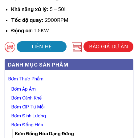
Khả năng xử lý:
5 – 50l
Tốc độ quay:
2900RPM
Động cơ:
1.5KW
LIÊN HỆ
BÁO GIÁ DỰ ÁN
DANH MỤC SẢN PHẨM
Bơm Thực Phẩm
Bơm Áp Âm
Bơm Cánh Khế
Bơm CIP Tự Mồi
Bơm Định Lượng
Bơm Đồng Hóa
Bơm Đồng Hóa Dạng Đứng