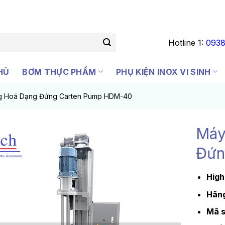
Hotline 1:
0938
HỦ
BƠM THỰC PHẨM
PHỤ KIỆN INOX VI SINH
g Hoá Dạng Đứng Carten Pump HDM-40
Máy
Đứn
High
Hãng
Mã s