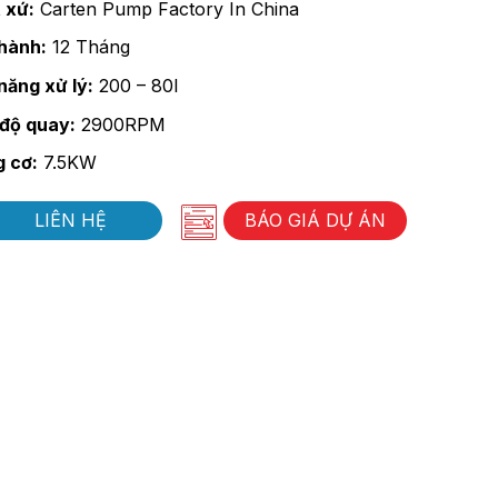
 xứ:
Carten Pump Factory In China
hành:
12 Tháng
năng xử lý:
200 – 80l
độ quay:
2900RPM
 cơ:
7.5KW
LIÊN HỆ
BÁO GIÁ DỰ ÁN