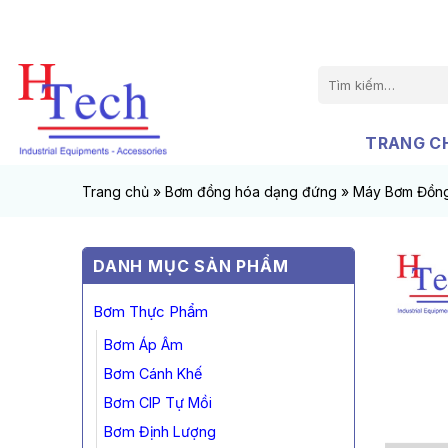
Chuyển
đến
nội
Tìm
dung
kiếm:
TRANG C
Trang chủ
»
Bơm đồng hóa dạng đứng
»
Máy Bơm Đồn
DANH MỤC SẢN PHẨM
Bơm Thực Phẩm
Bơm Áp Âm
Bơm Cánh Khế
Bơm CIP Tự Mồi
Bơm Định Lượng