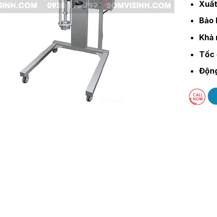
Xuất
Bảo 
Khả 
Tốc 
Động