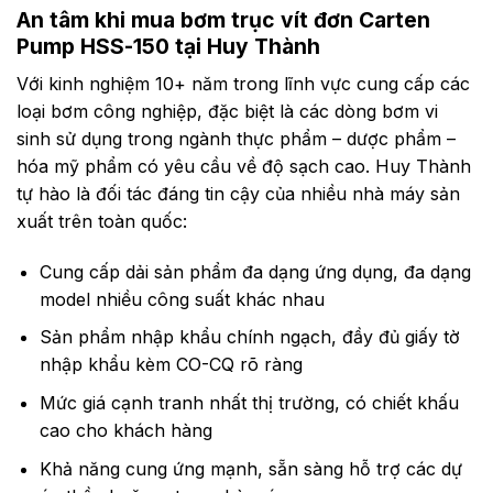
1.1 –
0 –
0 –
32
HSS-
90
12.0
7
An tâm khi mua
bơm trục vít đơn Carten
2.2
3.0
0 –
SPEED
960
960
2.2
51
HSS-
100
14.0
7
3.0
Pump HSS-150 tại Huy Thành
–
100
960
51
HSS-
110
0 –
32
30.0
(RPM)
7
4.0
–
100
4.0
–
51
HSS-
120
42.0
960
Với kinh nghiệm 10+ năm trong lĩnh vực cung cấp các
7
4.0
– 7.5
100
5.5
–
720
51
INLET/OUTLET
150
60.0
7
38
loại bơm công nghiệp, đặc biệt là các dòng bơm vi
7.5 –
– 7.5
100
–
720
89
7
(MM)
7.5 –
11.0
sinh sử dụng trong ngành thực phẩm – dược phẩm –
100
–
720
89
11.0
11.0
100
–
hóa mỹ phẩm có yêu cầu về độ sạch cao. Huy Thành
720
101
–
100
–
720
127
tự hào là đối tác đáng tin cậy của nhiều nhà máy sản
15.0
–
720
152
xuất trên toàn quốc:
720
Cung cấp dải sản phẩm đa dạng ứng dụng, đa dạng
model nhiều công suất khác nhau
Sản phẩm nhập khẩu chính ngạch, đầy đủ giấy tờ
nhập khẩu kèm CO-CQ rõ ràng
Mức giá cạnh tranh nhất thị trường, có chiết khấu
cao cho khách hàng
Khả năng cung ứng mạnh, sẵn sàng hỗ trợ các dự