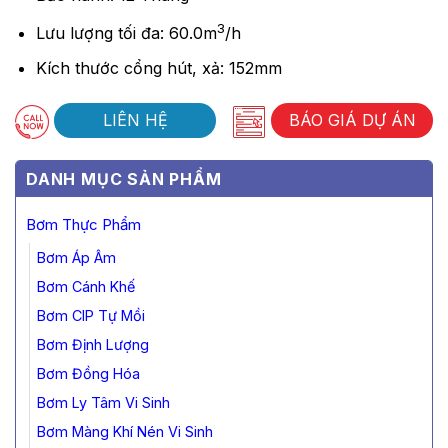
3
Lưu lượng tối đa: 60.0m
/h
Kích thước cổng hút, xả: 152mm
LIÊN HỆ
BÁO GIÁ DỰ ÁN
DANH MỤC SẢN PHẨM
Bơm Thực Phẩm
Bơm Áp Âm
Bơm Cánh Khế
Bơm CIP Tự Mồi
Bơm Định Lượng
Bơm Đồng Hóa
Bơm Ly Tâm Vi Sinh
Bơm Màng Khí Nén Vi Sinh