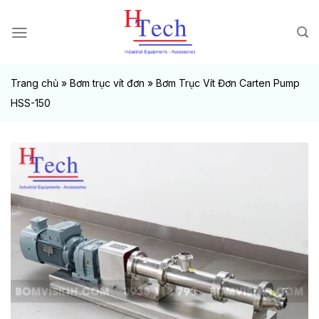
Chuyển
đến
nội
dung
Trang chủ
»
Bơm trục vít đơn
»
Bơm Trục Vít Đơn Carten Pump
HSS-150