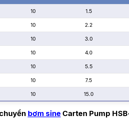
10
1.5
10
2.2
10
3.0
10
4.0
10
5.5
10
7.5
10
15.0
n chuyển
bơm sine
Carten Pump HSB