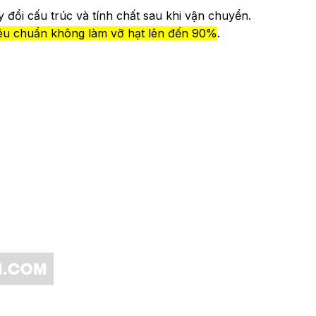
đổi cấu trúc và tính chất sau khi vận chuyển.
iêu chuẩn không làm vỡ hạt lên đến 90%
.