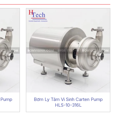
n Pump
Bơm Ly Tâm Vi Sinh Carten Pump
Bơm CI
HLS-10-316L