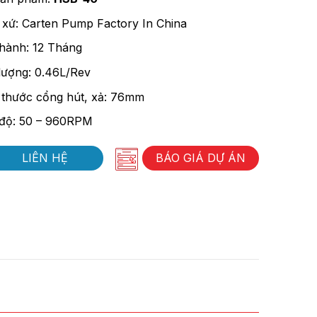
 xứ: Carten Pump Factory In China
hành: 12 Tháng
lượng: 0.46L/Rev
 thước cổng hút, xả: 76mm
độ: 50 – 960RPM
LIÊN HỆ
BÁO GIÁ DỰ ÁN