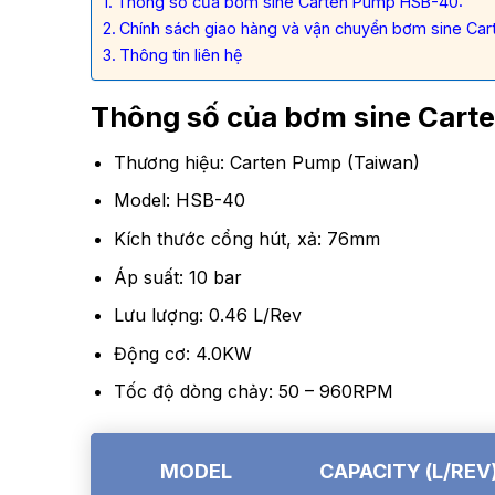
Thông số của bơm sine Carten Pump HSB-40:
Chính sách giao hàng và vận chuyển bơm sine C
Thông tin liên hệ
Thông số của bơm sine Cart
Thương hiệu: Carten Pump (Taiwan)
Model: HSB-40
Kích thước cổng hút, xả: 76mm
Áp suất: 10 bar
Lưu lượng: 0.46 L/Rev
Động cơ: 4.0KW
Tốc độ dòng chảy: 50 – 960RPM
MODEL
CAPACITY
(L/REV