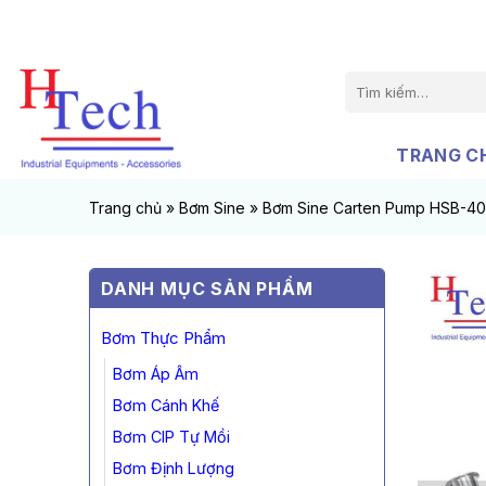
Chuyển
đến
nội
Tìm
dung
kiếm:
TRANG C
Trang chủ
»
Bơm Sine
»
Bơm Sine Carten Pump HSB-40
DANH MỤC SẢN PHẨM
Bơm Thực Phẩm
Bơm Áp Âm
Bơm Cánh Khế
Bơm CIP Tự Mồi
Bơm Định Lượng