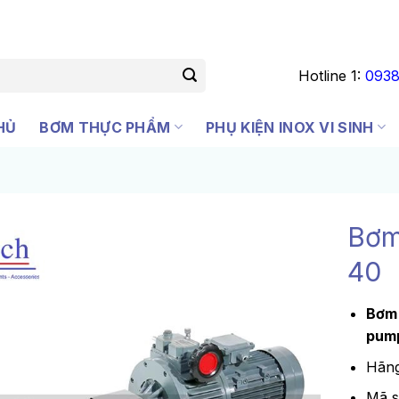
Hotline 1:
0938
HỦ
BƠM THỰC PHẨM
PHỤ KIỆN INOX VI SINH
Bơm
40
Bơm 
pum
Hãng
Mã 