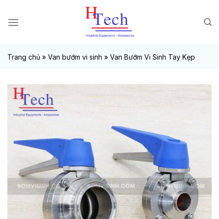
Chuyển
đến
nội
dung
Trang chủ
»
Van bướm vi sinh
»
Van Bướm Vi Sinh Tay Kẹp