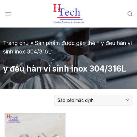
Chuyển
đến
nội
dung
Trang chủ
»
Sản phẩm được gắn thẻ “ y đều hàn vi
sinh inox 304/316L”
y đều hàn vi sinh inox 304/316L