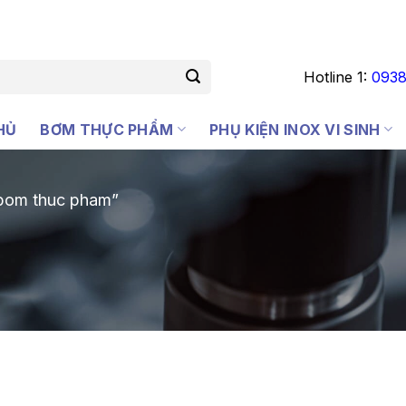
Hotline 1:
0938
HỦ
BƠM THỰC PHẨM
PHỤ KIỆN INOX VI SINH
bom thuc pham”