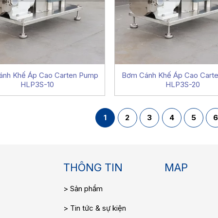
nh Khế Áp Cao Carten Pump
Bơm Cánh Khế Áp Cao Cart
HLP3S-10
HLP3S-20
1
2
3
4
5
THÔNG TIN
MAP
Sản phẩm
Tin tức & sự kiện