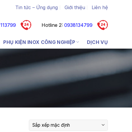
Tin tức – Ứng dụng
Giới thiệu
Liên hệ
113799
Hotline 2:
0938134799
PHỤ KIỆN INOX CÔNG NGHIỆP
DỊCH VỤ