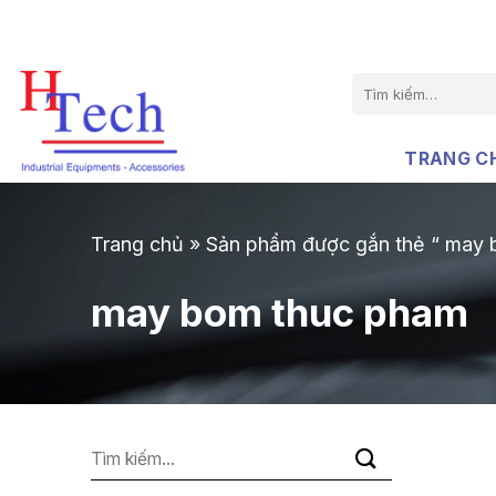
Chuyển
đến
nội
Tìm
dung
kiếm:
TRANG C
Trang chủ
»
Sản phẩm được gắn thẻ “ may 
may bom thuc pham
Tìm
kiếm: