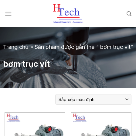
Chuyển
đến
nội
dung
Trang chủ
»
Sản phẩm được gắn thẻ “ bơm trục vít”
bơm trục vít