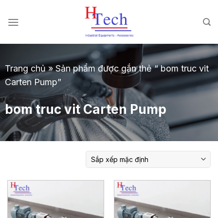
Chuyển
đến
nội
dung
Trang chủ
»
Sản phẩm được gắn thẻ “ bom truc vit
Carten Pump”
bom truc vit Carten Pump