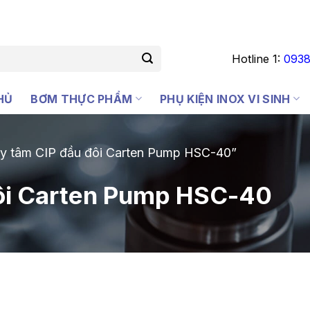
Hotline 1:
0938
HỦ
BƠM THỰC PHẨM
PHỤ KIỆN INOX VI SINH
ly tâm CIP đầu đôi Carten Pump HSC-40”
đôi Carten Pump HSC-40