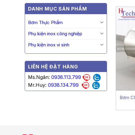
DANH MỤC SẢN PHẨM
Bơm Thực Phẩm
Phụ kiện inox công nghiệp
Phụ kiện inox vi sinh
LIÊN HỆ ĐẶT HÀNG
Ms.Ngân:
0938.113.799
Mr.Huy:
0938.134.799
Bơm CI