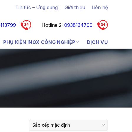
Tin tức – Ứng dụng
Giới thiệu
Liên hệ
113799
Hotline 2:
0938134799
PHỤ KIỆN INOX CÔNG NGHIỆP
DỊCH VỤ