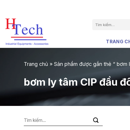
Chuyển
đến
nội
Tìm
dung
kiếm:
TRANG C
Trang chủ
»
Sản phẩm được gắn thẻ “ bơm 
bơm ly tâm CIP đầu 
Tìm
kiếm: