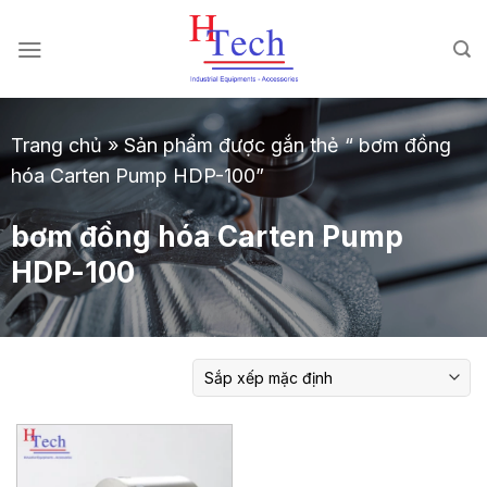
Chuyển
đến
nội
dung
Trang chủ
»
Sản phẩm được gắn thẻ “ bơm đồng
hóa Carten Pump HDP-100”
bơm đồng hóa Carten Pump
HDP-100