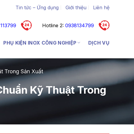
Tin tức – Ứng dụng
Giới thiệu
Liên hệ
113799
Hotline 2:
0938134799
PHỤ KIỆN INOX CÔNG NGHIỆP
DỊCH VỤ
t Trong Sản Xuất
huẩn Kỹ Thuật Trong