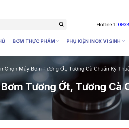
Hotline 1:
0938
HỦ
BƠM THỰC PHẨM
PHỤ KIỆN INOX VI SINH
n Chọn Máy Bơm Tương Ớt, Tương Cà Chuẩn Kỹ Thuậ
 Bơm Tương Ớt, Tương Cà C