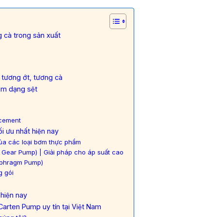
 cà trong sản xuất
 tương ớt, tương cà
̉m dạng sệt
lacement
́i ưu nhất hiện nay
 các loại bơm thực phẩm
ear Pump) | Giải pháp cho áp suất cao
iaphragm Pump)
g gói
hiện nay
Carten Pump uy tín tại Việt Nam