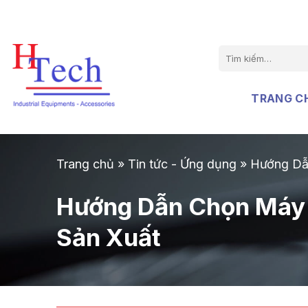
Chuyển
đến
nội
Tìm
dung
kiếm:
TRANG C
Trang chủ
»
Tin tức - Ứng dụng
»
Hướng Dẫ
Hướng Dẫn Chọn Máy
Sản Xuất