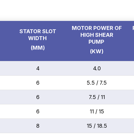
MOTOR POWER OF
STATOR SLOT
HIGH SHEAR
WIDTH
PUMP
(MM)
(KW)
4
4.0
6
5.5 / 7.5
6
7.5 / 11
6
11 / 15
8
15 / 18.5