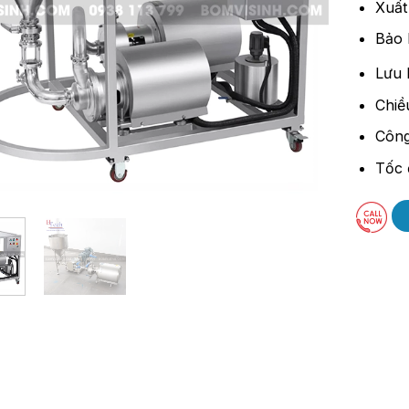
Xuất
Bảo 
Lưu 
Chiề
Công
Tốc 