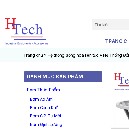
Chuyển
đến
nội
Tìm
dung
kiếm:
TRANG C
Trang chủ
»
Hệ thống đồng hóa liên tục
»
Hệ Thống Đồ
DANH MỤC SẢN PHẨM
Bơm Thực Phẩm
Bơm Áp Âm
Bơm Cánh Khế
Bơm CIP Tự Mồi
Bơm Định Lượng