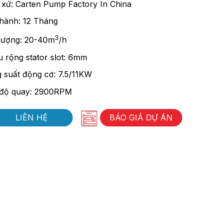
 xứ: Carten Pump Factory In China
hành: 12 Tháng
3
lượng: 20-40m
/h
u rộng stator slot: 6mm
 suất động cơ: 7.5/11KW
độ quay: 2900RPM
LIÊN HỆ
BÁO GIÁ DỰ ÁN