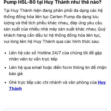
0 – 52
76.2
Pump HSL-80 tại Huy Thành như thế nào?
22.0
(MM)
MOTOR
89
30.0
Tại Huy Thành hiện đang phân phối đa dạng các hệ
POWER
45.0
(KW)
thống đồng hóa liên tục Carten Pump đa dạng lưu
lượng và thể tích phễu khác nhau, đáp ứng yêu cầu
sản xuất của nhiều nhà máy sản xuất khác nhau. Quý
khách hàng cần đầu tư hệ thống đồng hóa liên tục,
vui lòng liên hệ Huy Thành qua các hình thức sau:
Liên hệ các số Hotline 24/7 của chúng tôi để gặp
nhân viên tư vấn trực tiếp
Liên hệ qua email hoặc điền form thông tin để nhận
báo giá
Ghé trực tiếp các chi nhánh và văn phòng của
Huy
Thành