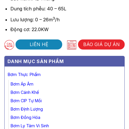
Dung tích phễu: 40 – 65L
3
Lưu lượng: 0 – 26m
/h
Động cơ: 22.0KW
LIÊN HỆ
BÁO GIÁ DỰ ÁN
DANH MỤC SẢN PHẨM
Bơm Thực Phẩm
Bơm Áp Âm
Bơm Cánh Khế
Bơm CIP Tự Mồi
Bơm Định Lượng
Bơm Đồng Hóa
Bơm Ly Tâm Vi Sinh