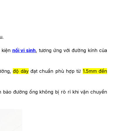
u.
 kiện
nối vi sinh
, tương ứng với đường kính của
hường,
độ dày
đạt chuẩn phù hợp từ
1.5mm đến
m bảo đường ống không bị rò rỉ khi vận chuyển