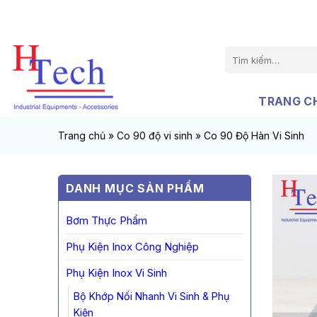
Chuyển
đến
nội
Tìm
dung
kiếm:
TRANG C
Trang chủ
»
Co 90 độ vi sinh
»
Co 90 Độ Hàn Vi Sinh
DANH MỤC SẢN PHẨM
Bơm Thực Phẩm
Phụ Kiện Inox Công Nghiệp
Phụ Kiện Inox Vi Sinh
Bộ Khớp Nối Nhanh Vi Sinh & Phụ
Kiện