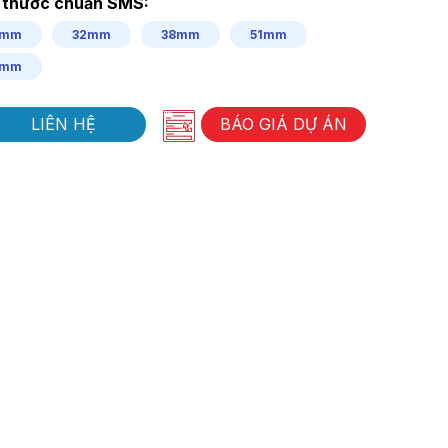
 thước chuẩn SMS:
5mm
32mm
38mm
51mm
3mm
LIÊN HỆ
BÁO GIÁ DỰ ÁN