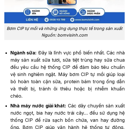
Bơm CIP tự mồi và những ứng dụng thực tế trong sản xuất
Nguồn: bomvisinh.com
Ngành sữa:
Đây là lĩnh vực phổ biến nhất. Các nhà
máy sản xuất sữa tươi, sữa tiệt trùng hay sữa chua
đều yêu cầu hệ thống CIP để đảm bảo tiêu chuẩn
vệ sinh nghiêm ngặt. Máy bơm CIP tự mồi giúp loại
bỏ hoàn toàn cặn sữa, protein bám trong ống dẫn
và thiết bị, tránh ôi thiêu hoặc bị nhiễm khuẩn
chéo.
Nhà máy nước giải khát:
Các dây chuyền sản xuất
nước ngọt, bia hay nước trái cây… đều sử dụng hệ
thống CIP để rửa sạch bồn chứa, van hay đường
ống. Bơm CIP giúp vận hành hệ thống tự động,