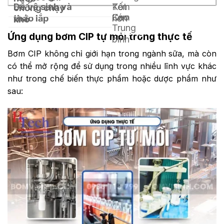
Dễ vệ sinh và
Kém
Tốt
chống chạy
tâm
mồi
Kém
Cao
tháo lắp
hơn
khô
thông
Trung
thường
Ứng dụng bơm CIP tự mồi trong thực tế
bình
Bơm CIP không chỉ giới hạn trong ngành sữa, mà còn
có thể mở rộng để sử dụng trong nhiều lĩnh vực khác
như trong chế biến thực phẩm hoặc dược phẩm như
sau: