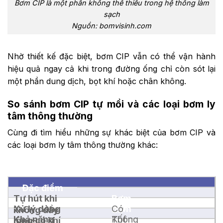
Bơm CIP là một phần không thể thiếu trong hệ thống làm
sạch
Nguồn: bomvisinh.com
Nhờ thiết kế đặc biệt, bơm CIP vẫn có thể vận hành
hiệu quả ngay cả khi trong đường ống chỉ còn sót lại
một phần dung dịch, bọt khí hoặc chân không.
So sánh bơm CIP tự mồi và các loại bơm ly
tâm thông thường
Cùng đi tìm hiểu những sự khác biệt của bơm CIP và
các loại bơm ly tâm thông thường khác:
Đặc điểm
Tự hút khi
Bơm
Xử lý dòng
Bơm
Có
không đầy
CIP
Khả năng
Không
Tốt
lỏng có khí
ly
nước
tự