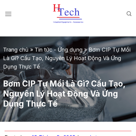
Chuyển
đến
nội
dung
Trang chủ
»
Tin tức - Ứng dụng
»
Bơm CIP Tự Mồi
Là Gì? Cấu Tạo, Nguyên Lý Hoạt Động Và Ứng
Dụng Thực Tế
Bơm CIP Tự Mồi Là Gì? Cấu Tạo,
Nguyên Lý Hoạt Động Và Ứng
Dụng Thực Tế