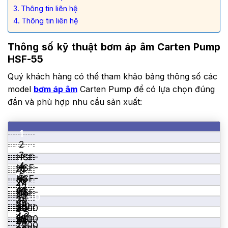
Thông tin liên hệ
Thông tin liên hệ
Thông số kỹ thuật bơm áp âm Carten Pump
HSF-55
Quý khách hàng có thể tham khảo bảng thông số các
model
bơm áp âm
Carten Pump để có lựa chọn đúng
đắn và phù hợp nhu cầu sản xuất:
1
2
HSF-
3
HSF-
15
6
4
HSF-
22
11
24
5
HSF-
30
16
24
1.5
22
40
21
HSF-
24
2.2
2900
6
35
24
55
3.0
2900
32
30
38
5.5
4.0
2900
HSF-
7
24
51
38
–
2900