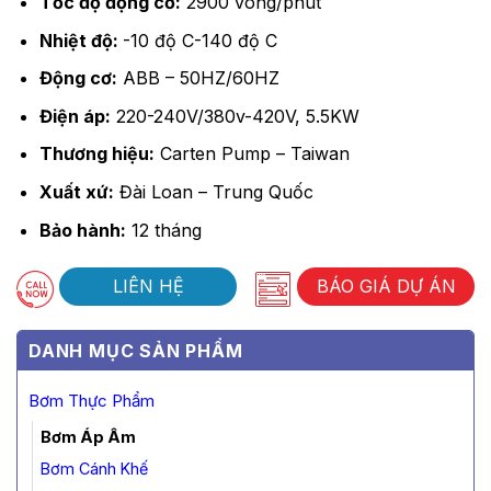
Tốc độ động cơ:
2900 vòng/phút
Nhiệt độ:
-10 độ C-140 độ C
Động cơ:
ABB – 50HZ/60HZ
Điện áp:
220-240V/380v-420V, 5.5KW
Thương hiệu:
Carten Pump – Taiwan
Xuất xứ:
Đài Loan – Trung Quốc
Bảo hành:
12 tháng
LIÊN HỆ
BÁO GIÁ DỰ ÁN
DANH MỤC SẢN PHẨM
Bơm Thực Phẩm
Bơm Áp Âm
Bơm Cánh Khế