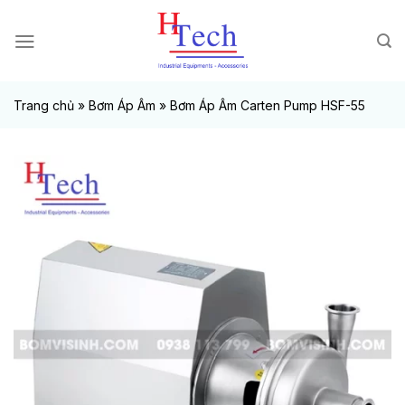
Chuyển
đến
nội
dung
Trang chủ
»
Bơm Áp Âm
»
Bơm Áp Âm Carten Pump HSF-55