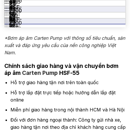
2900
30
75
51
–
38
5.5
7.5
51
HSF-
41
8
51
52
–
38
2900
2900
–
42
110
25
–
38
11.0
63
51
51
52
HSF-
9
50
51
7.5
2900
–
–
52
150
30
15.0
2900
76
51
51
60
HSF-
60
11.0
2900
63
–
*Bơm áp âm Carten Pump với thông số tiêu chuẩn, sản
185
42
18.5
2900
76
–
63
80
xuất và đáp ứng yêu cầu của nền công nghiệp Việt
15.0
2900
76
–
51
42
Nam.
2900
76
–
63
18.5
76
–
63
Chính sách giao hàng và vận chuyển
bơm
2900
–
63
áp âm
Carten Pump
HSF-55
76
63
–
Hỗ trợ giao hàng tận nơi trên toàn quốc
63
Hỗ trợ lắp đặt trực tiếp hoặc hướng dẫn lắp đặt
online
Miễn phí giao hàng trong nội thành HCM và Hà Nội
Đối với đơn hàng ngoại thành: Công ty gửi nhà xe,
giao hàng tận nơi theo địa chỉ khách hàng cung cấp