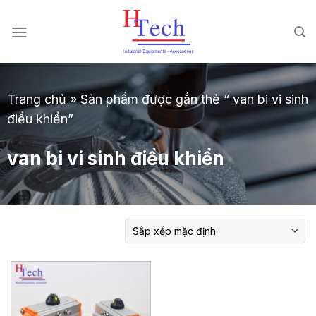
Chuyển
đến
nội
dung
Trang chủ
»
Sản phẩm được gắn thẻ “ van bi vi sinh
điều khiển”
van bi vi sinh điều khiển