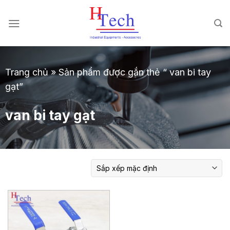
Chuyển
đến
nội
dung
Trang chủ
»
Sản phẩm được gắn thẻ “ van bi tay
gạt”
van bi tay gạt