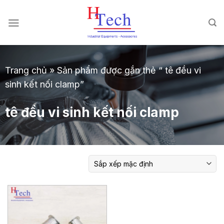
Chuyển
đến
nội
dung
Trang chủ
»
Sản phẩm được gắn thẻ “ tê đều vi
sinh kết nối clamp”
tê đều vi sinh kết nối clamp